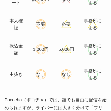
ート
よる
本人確
事務所に
不要
必要
認
よる
振込金
事務所に
1,000円
5,000円
額
よる
事務所に
中抜き
なし
なし
よる
Pococha（ポコチャ）では、誰でも自由に配信を始
められますが、ライバーには大きく分けて「フリ