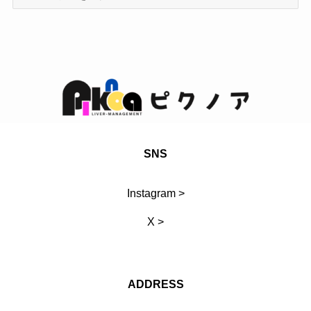
テ
ゴ
リ
SNS
Instagram >
X >
ADDRESS